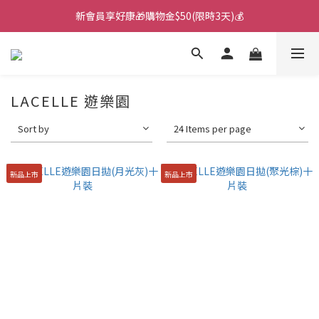
新會員享好康🎁購物金$50(限時3天)💰
🌙韓國直送！遊樂園月拋新上市！🌙
🌙韓國直送！遊樂園月拋新上市！🌙
LACELLE 遊樂園
Sort by
24 Items per page
新品上市
新品上市