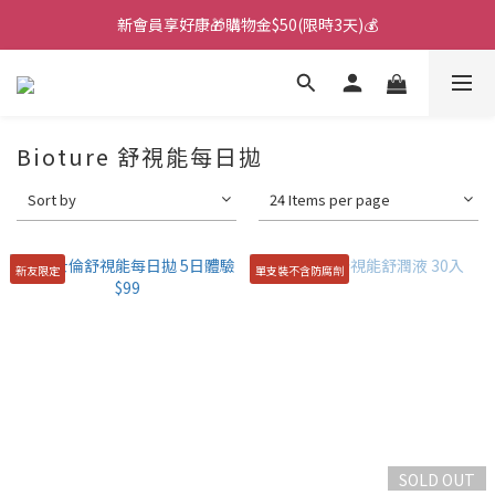
新會員享好康🎁購物金$50(限時3天)💰
🌙韓國直送！遊樂園月拋新上市！🌙
🌙韓國直送！遊樂園月拋新上市！🌙
Bioture 舒視能每日拋
Sort by
24 Items per page
新友限定
單支裝不含防腐劑
SOLD OUT