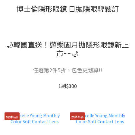
博士倫隱形眼鏡 日拋隱眼輕鬆訂
🌙韓國直送！遊樂園月拋隱形眼鏡新上
市~~🌙
任選第2件5折，包色更划算!!
1副$300
熱銷新品
熱銷新品