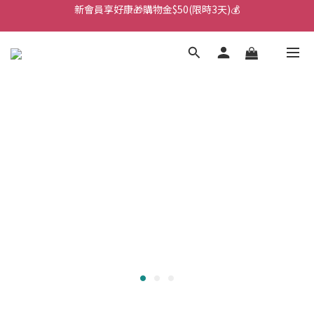
新會員享好康🎁購物金$50(限時3天)💰
🌙韓國直送！遊樂園月拋新上市！🌙
🌙韓國直送！遊樂園月拋新上市！🌙