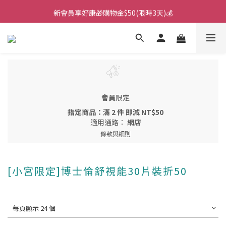
新會員享好康🎁購物金$50(限時3天)💰
🌙韓國直送！遊樂園月拋新上市！🌙
🌙韓國直送！遊樂園月拋新上市！🌙
會員
限定
指定商品：滿 2 件 即減 NT$50
適用通路：
網店
條款與細則
[小宮限定]博士倫舒視能30片裝折50
每頁顯示 24 個