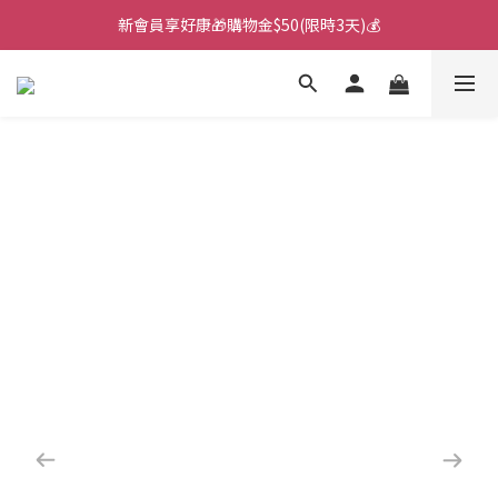
新會員享好康🎁購物金$50(限時3天)💰
🌙韓國直送！遊樂園月拋新上市！🌙
🌙韓國直送！遊樂園月拋新上市！🌙