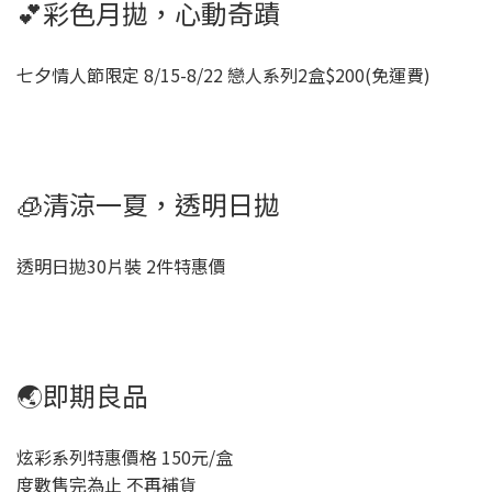
💕彩色月拋，心動奇蹟
七夕情人節限定 8/15-8/22 戀人系列2盒$200(免運費)
🧊清涼一夏，透明日拋
透明日拋30片裝 2件特惠價
🌏即期良品
炫彩系列特惠價格 150元/盒
度數售完為止 不再補貨