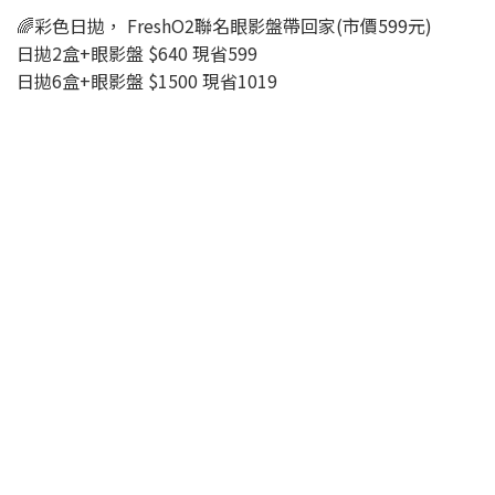
🌈彩色日拋， FreshO2聯名眼影盤帶回家(市價599元)
日拋2盒+眼影盤 $640 現省599
日拋6盒+眼影盤 $1500 現省1019