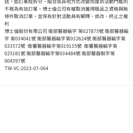
送。如訂單經拆分、組合或其他方式改變而達到活動門檻則
不視為有效訂單，博士倫公司有權取消獲得贈品之資格與無
條件取消訂單，並保有針對活動具有解釋、修改、終止之權
利
博士倫股份有限公司 衛部醫器輸字 第027875號 衛部醫器輸
字 第034041號 衛部醫器輸字第032624號 衛部醫器輸字第
033572號 衛署醫器輸字第019135號 衛署醫器輸字第
025181號 衛部醫器輸字第034484號 衛部醫器製字第
004397號
TW-VC-2023-07-064