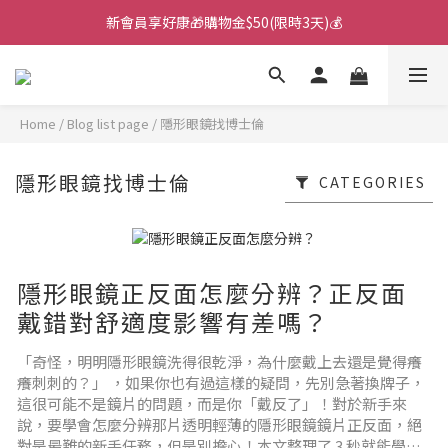
新會員享好康🎁購物金$50(限時3天)💰
🌙韓國直送！遊樂園月拋新上市！🌙
🌙韓國直送！遊樂園月拋新上市！🌙
Home
/
Blog list page
/
隱形眼鏡找博士倫
隱形眼鏡找博士倫
CATEGORIES
隱形眼鏡正反面怎麼分辨？正反面
戴錯對舒適度影響有差嗎？
「奇怪，明明隱形眼鏡洗得很乾淨，為什麼戴上去還是覺得癢
癢刺刺的？」 ，如果你也有過這樣的疑問，先別急著換牌子，
這很可能不是鏡片的問題，而是你「戴反了」！對於新手來
說，要學會怎麼分辨那片透明輕薄的隱形眼鏡鏡片正反面，絕
對是最難的新手任務，但是別擔心！本文整理了 3 秒就能學會