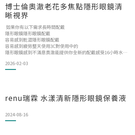
博士倫奧澈老花多焦點隱形眼鏡清
晰視界
如果你有以下需求長時間配戴
隱形眼鏡隱形眼鏡配戴
容易感到乾澀隱形眼鏡配戴
容易感到疲勞整天使用3C對使用中的
隱形眼鏡感到不滿意奧澈能提供你全新的配戴感受16小時水潤
16 小時仍保有 96% 水分
2026-02-03
鏡片含水量流失可維持在 4% 範圍內超輕薄低模數輕薄鏡片設
計好戴好拔除
柔軟、輕薄的極佳舒適配戴感受3高透氧134 Dk/t 高效透氧清
晰HD設計High DefinitionTM Optics. 鏡片設計2
提供高清視覺並有效阻隔 UV 紫外線1奧澈老花多焦點產品日拋
renu瑞霖 水漾清新隱形眼鏡保養液
多焦點日拋材質Kalifil
2024-08-16