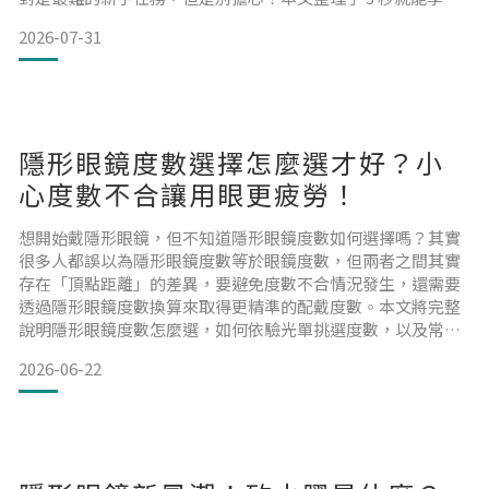
的辨識口訣，並帶你了解戴對正反面對舒適度是否有差，只要
2026-07-31
掌握這些秘訣，你也能輕鬆掌握一整天「舒適」的清晰視野。
隱形眼鏡正反面真的有差嗎？小心戴反造成的後果！針對隱形
眼鏡正反面是否戴反的問題，很多人的觀念是「反正隱眼是軟
的，戴進去
隱形眼鏡度數選擇怎麼選才好？小
心度數不合讓用眼更疲勞！
想開始戴隱形眼鏡，但不知道隱形眼鏡度數如何選擇嗎？其實
很多人都誤以為隱形眼鏡度數等於眼鏡度數，但兩者之間其實
存在「頂點距離」的差異，要避免度數不合情況發生，還需要
透過隱形眼鏡度數換算來取得更精準的配戴度數。本文將完整
說明隱形眼鏡度數怎麼選，如何依驗光單挑選度數，以及常見
配戴誤區，幫助你挑選到更合適的隱形眼鏡度數！隱形眼鏡度
2026-06-22
數怎麼選？避免度數不合必看流程挑選隱形眼鏡度數，需要透
過專業驗光、數據判讀以及實際配戴評估，才能找到真正適合
自己的度數與鏡片類型。從驗光單上的近視度數，到最後實際
配戴的隱形眼鏡