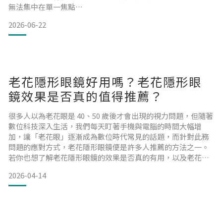
無法集中在單一焦點
2026-06-22
👉 散光就是光線經過眼睛聚焦到視網膜上無法形成單一焦點，
導致視力模糊或變形。結果是什麼？影像邊緣模糊、線條出現
重影或拖影視覺不夠銳利、容易疲勞重點提醒：
散光不是「看不到」，而是「看不精準」。 2. 為什麼數位生活
老花隱形眼鏡好用嗎？老花隱形眼
讓散光影響更明顯？在高度數位化的生活中，我
鏡效果是否真的值得推薦？
很多人以為老花眼是 40、50 歲後才會出現的視力問題，但隨著
數位科技深入生活，我們每天盯著手機與電腦的時間大幅增
加，讓「老花眼」逐漸成為數位時代常見的話題，而針對此務
問題的應對方式，老花隱形眼鏡便是許多人推薦的方法之一。
若你也想了解老花隱形眼鏡的效果是否真的有用，以及老花隱
形眼鏡真的好用嗎？那就絕不能錯過本文的內容分享！ 選擇老
2026-04-14
花隱形眼鏡前，先認識什麼是老花眼隨著生活節奏加快與數位
設備高度普及，我們每天需要在不同距離之間頻繁切換視線。
當原本習慣的配戴方式開始無法應付這樣的需求時，許多人也
才意