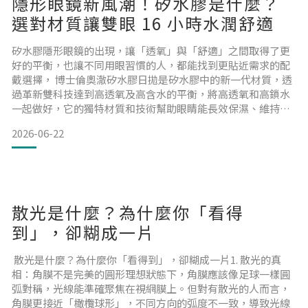
隱形眼鏡新風潮！矽水膠是什麼？
選對材質讓雙眼 16 小時水潤舒適
矽水膠隱形眼鏡的出現，讓「透氧」與「舒適」之間取得了更
好的平衡，也讓不同用眼習慣的人，都能找到更貼近需求的配
戴選擇， 博士倫奧澈矽水膠日拋是矽水膠中的新一代材質，透
過革新雙科技達到高透氧及高含水的平衡，將高透氧和高鎖水
一起做好，它的獨特材質和技術幫助眼睛能長效保濕、維持眼
表平衡狀態。特別適合看螢幕、待冷氣房，或希望從早到晚都
2026-06-22
想維持穩定舒適感的人。
不只如此，奧澈也兼顧了好戴、好拔、好上手的使用體驗，降
低新手對矽水膠的距離感。將過去大家覺得矽水膠「比較硬、
散光是什麼？為什麼你「看得
比較有存在感」的印象，升級成新一代矽水
到」，卻糊成一片
散光是什麼？為什麼你「看得到」，卻糊成一片1. 散光的真
相：角膜不是完美的圓形理想狀態下，角膜應該像足球一樣圓
弧對稱，光線能準確聚焦在視網膜上。但對有散光的人而言，
角膜更接近「橄欖球形」，不同方向的弧度不一致，導致光線