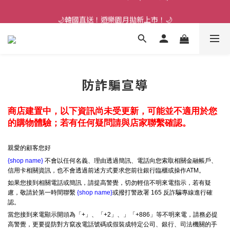
🌙韓國直送！遊樂園月拋新上市！🌙
🌙韓國直送！遊樂園月拋新上市！🌙
防詐騙宣導
商店建置中，以下資訊尚未受更新，可能並不適用於您
的購物體驗；若有任何疑問請與店家聯繫確認。
親愛的顧客您好
{shop name}
不會以任何名義、理由透過簡訊、電話向您索取相關金融帳戶、
信用卡相關資訊，也不會透過前述方式要求您前往銀行臨櫃或操作ATM。
如果您接到相關電話或簡訊，請提高警覺，切勿輕信不明來電指示，若有疑
慮，敬請於第一時間聯繫
{shop name}
或撥打警政署 165 反詐騙專線進行確
認。
當您接到來電顯示開頭為「+」、「+2」、」「+886」等不明來電，請務必提
高警覺，更要提防對方竄改電話號碼或假裝成特定公司、銀行、司法機關的手