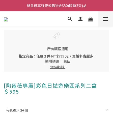
新會員享好康🎁購物金$50(限時3天)💰
🌙韓國直送！遊樂園月拋新上市！🌙
🌙韓國直送！遊樂園月拋新上市！🌙
所有顧客適用
指定商品：任選 2 件 NT$595 元，買越多省越多！
適用通路：
網店
條款與細則
[陶薇薇專屬]彩色日拋遊樂園系列二盒
＄595
每頁顯示 24 個