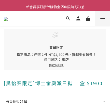
🌙韓國直送！遊樂園月拋新上市！🌙
新會員享好康🎁購物金$50(限時3天)💰
🌙韓國直送！遊樂園月拋新上市！🌙
會員
限定
指定商品：任選 2 件 NT$1,900 元，買越多省越多！
適用通路：
網店
條款與細則
[吳怡霈限定]博士倫奧澈日拋 二盒 $1900
每頁顯示 24 個