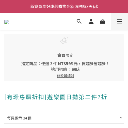
新會員享好康🎁購物金$50(限時3天)💰
🌙韓國直送！遊樂園月拋新上市！🌙
🌙韓國直送！遊樂園月拋新上市！🌙
會員
限定
指定商品：任選 2 件 NT$595 元，買越多省越多！
適用通路：
網店
條款與細則
[有璟專屬折扣]遊樂園日拋第二件7折
每頁顯示 24 個