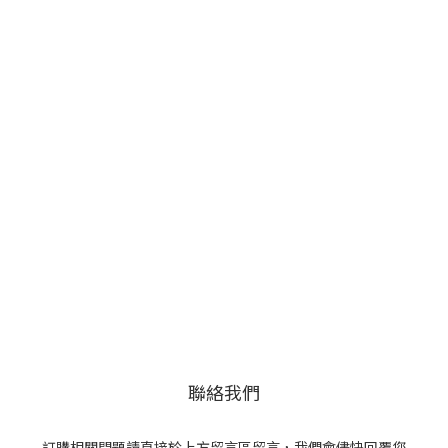
聯絡我們
訂購相關問題請直接於上方留言區留言，我們會儘快回覆您