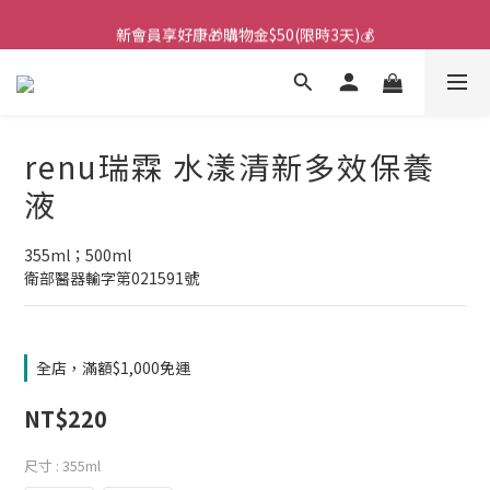
🌙韓國直送！遊樂園月拋新上市！🌙
新會員享好康🎁購物金$50(限時3天)💰
🌙韓國直送！遊樂園月拋新上市！🌙
renu瑞霖 水漾清新多效保養
液
355ml；500ml
衛部醫器輸字第021591號
全店，滿額$1,000免運
NT$220
尺寸
: 355ml