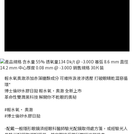
輕水氧奧澈添加赤藻糖醇成分 可維持淚液滲透壓 打破眼睛乾澀惡循
環*
博士倫矽水膠日拋 輕水氧‧奧澈 全新上市
革命性雙潤黑科技 解開你不乾眼的奧秘
#輕水氧‧ 奧澈
#博士倫矽水膠日拋
-配戴一般隱形眼鏡須經眼科醫師驗光配鏡取得處方箋，或經驗光人