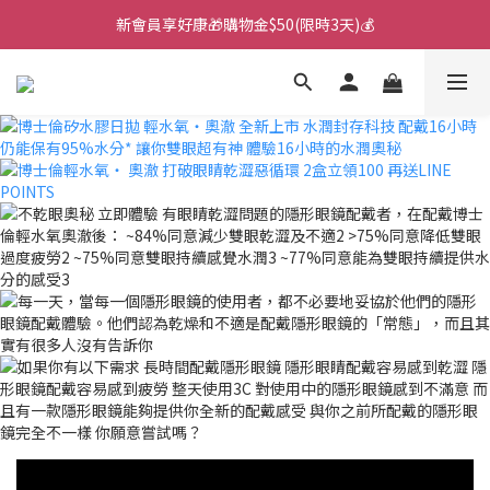
新會員享好康🎁購物金$50(限時3天)💰
🌙韓國直送！遊樂園月拋新上市！🌙
🌙韓國直送！遊樂園月拋新上市！🌙