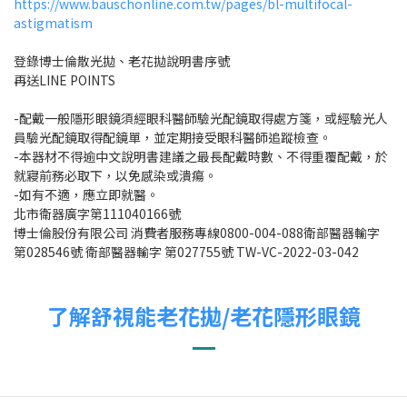
https://www.bauschonline.com.tw/pages/bl-multifocal-
astigmatism
登錄博士倫散光拋、老花拋說明書序號
再送LINE POINTS
-配戴一般隱形眼鏡須經眼科醫師驗光配鏡取得處方箋，或經驗光人
員驗光配鏡取得配鏡單，並定期接受眼科醫師追蹤檢查。
-本器材不得逾中文說明書建議之最長配戴時數、不得重覆配戴，於
就寢前務必取下，以免感染或潰瘍。
-如有不適，應立即就醫。
北市衛器廣字第111040166號
博士倫股份有限公司 消費者服務專線0800-004-088衛部醫器輸字
第028546號 衛部醫器輸字 第027755號 TW-VC-2022-03-042
了解舒視能老花拋/老花隱形眼鏡