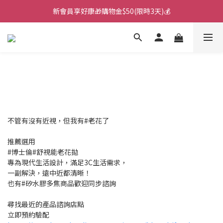
新會員享好康🎁購物金$50(限時3天)💰
🌙韓國直送！遊樂園月拋新上市！🌙
🌙韓國直送！遊樂園月拋新上市！🌙
不管有沒有近視，但我有#老花了
推薦選用
#博士倫#舒視能老花拋
專為現代生活設計，滿足3C生活需求，
一副解決，遠中近都清晰！
也有#矽水膠多焦商品歡迎同步諮詢
尋找最近的產品諮詢店點
立即預約驗配